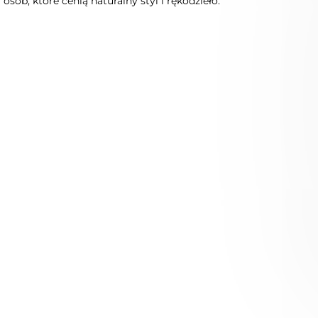
osób, które cenią naturalny styl i rękodzieło.
Nowość
Niedostępny
Leśny wianek na głowę z
Opaska na głowę z suszonych
stabilizowanych i suszonych
i stabilizowanych kwiatów w
roślin
odcieniach bieli i błękitu