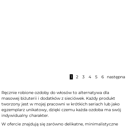
Świąteczna opaska na głowę
Opaska na głowę z
1
2
3
4
5
6
następna
stabilizowaną różą
Ręcznie robione ozdoby do włosów to alternatywa dla
masowej biżuterii i dodatków z sieciówek. Każdy produkt
tworzony jest w mojej pracowni w krótkich seriach lub jako
egzemplarz unikatowy, dzięki czemu każda ozdoba ma swój
indywidualny charakter.
W ofercie znajdują się zarówno delikatne, minimalistyczne