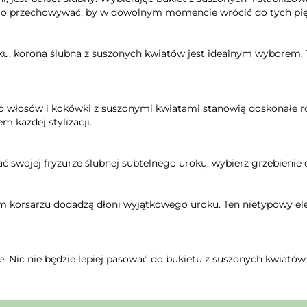
z go przechowywać, by w dowolnym momencie wrócić do tych pi
, korona ślubna z suszonych kwiatów jest idealnym wyborem. To
i do włosów i kokówki z suszonymi kwiatami stanowią doskonałe r
m każdej stylizacji.
ać swojej fryzurze ślubnej subtelnego uroku, wybierz grzebieni
 korsarzu dodadzą dłoni wyjątkowego uroku. Ten nietypowy elem
e. Nic nie będzie lepiej pasować do bukietu z suszonych kwiató