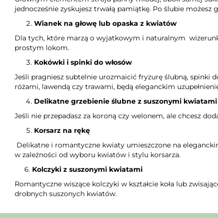
jednocześnie zyskujesz trwałą pamiątkę. Po ślubie możes
Wianek na głowę lub opaska z kwiatów
Dla tych, które marzą o wyjatkowym i naturalnym wizerunku
prostym lokom.
Kokówki i spinki do włosów
Jeśli pragniesz subtelnie urozmaicić fryzurę ślubną, spink
różami, lawendą czy trawami, będą eleganckim uzupełnienie
Delikatne grzebienie ślubne z suszonymi kwiatami
Jeśli nie przepadasz za koroną czy welonem, ale chcesz dod
Korsarz na rękę
Delikatne i romantyczne kwiaty umieszczone na eleganckim
w zależności od wyboru kwiatów i stylu korsarza.
6.
Kolczyki z suszonymi kwiatami
Romantyczne wiszące kolczyki w kształcie koła lub zwisając
drobnych suszonych kwiatów.