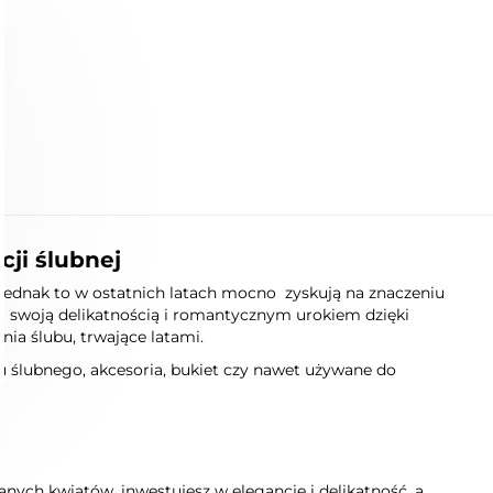
ji ślubnej
 jednak to w ostatnich latach mocno zyskują na znaczeniu
ą swoją delikatnością i romantycznym urokiem dzięki
nia ślubu, trwające latami.
u ślubnego, akcesoria, bukiet czy nawet używane do
nych kwiatów, inwestujesz w elegancję i delikatność, a