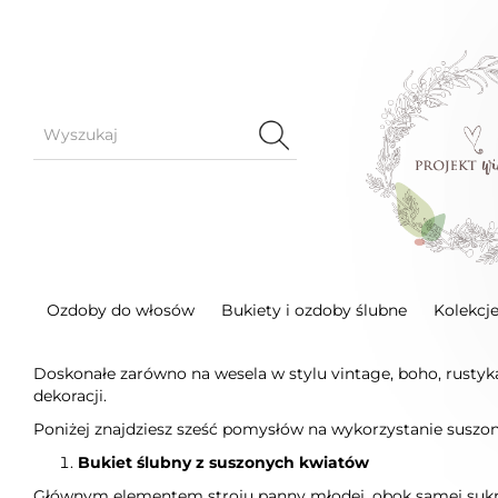
Blog
/
Sześć pomysłów na wykorzystanie suszonych i stab
Sześć pomysłów na wykorzystanie suszo
Choć suszone kwiaty nie są nowością w ślubnych aranżacjac
Ozdoby do włosów
Bukiety i ozdoby ślubne
Kolekcj
jako gorący trend. Mimo że nie emanują tak intensywnymi k
ciepłym odcieniom oraz różnorodności kształtów i faktur. Co 
Doskonałe zarówno na wesela w stylu vintage, boho, rustyk
dekoracji.
Poniżej znajdziesz sześć pomysłów na wykorzystanie suszony
Bukiet ślubny z suszonych kwiatów
Głównym elementem stroju panny młodej, obok samej sukni, j