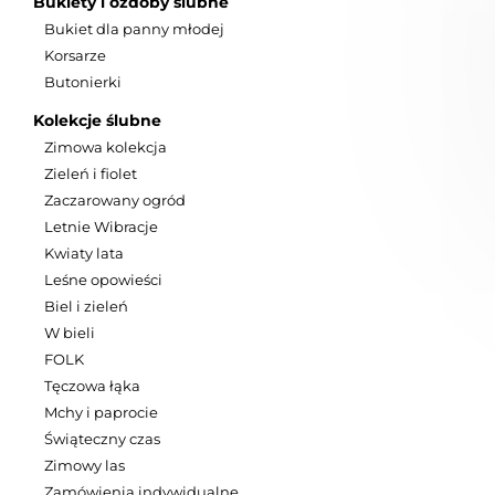
Bukiety i ozdoby ślubne
Bukiet dla panny młodej
Korsarze
Butonierki
Kolekcje ślubne
Zimowa kolekcja
Zieleń i fiolet
Zaczarowany ogród
Letnie Wibracje
Kwiaty lata
Leśne opowieści
Biel i zieleń
W bieli
FOLK
Tęczowa łąka
Mchy i paprocie
Świąteczny czas
Zimowy las
Zamówienia indywidualne