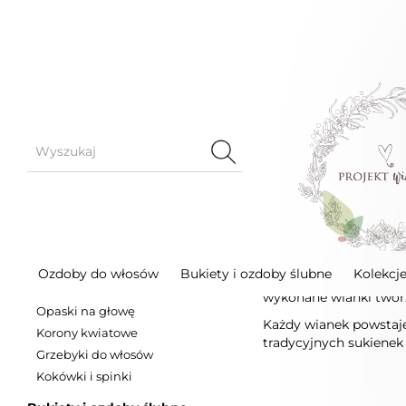
Komunia
Wianki komunijne
Sortuj po
wybierz
KATEGORIE
Wianki kom
Ozdoby do włosów
Ozdoby do włosów
Bukiety i ozdoby ślubne
Kolekcj
Wianki komunijne to n
Wianki na głowę
wykonane wianki tworzo
Opaski na głowę
Każdy wianek powstaje
Korony kwiatowe
tradycyjnych sukienek 
Grzebyki do włosów
Kokówki i spinki