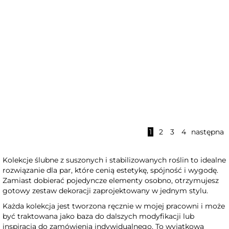
Opaska na głowę z suszonych
Rustykalny bukiet ślubny dla
i stabilizowanych kwiatów -
panny młodej - Zieleń i fiolet
1
2
3
4
następna
Zaczarowany ogród
Kolekcje ślubne z suszonych i stabilizowanych roślin to idealne
rozwiązanie dla par, które cenią estetykę, spójność i wygodę.
Zamiast dobierać pojedyncze elementy osobno, otrzymujesz
gotowy zestaw dekoracji zaprojektowany w jednym stylu.
Każda kolekcja jest tworzona ręcznie w mojej pracowni i może
być traktowana jako baza do dalszych modyfikacji lub
inspiracja do zamówienia indywidualnego. To wyjątkowa