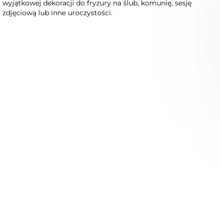
wyjątkowej dekoracji do fryzury na ślub, komunię, sesję
zdjęciową lub inne uroczystości.
Świąteczny grzebyk do
Grzebyk do włosów z
włosów z suszonych i
suszonych kwiatów
stabilizowanych kwiatów