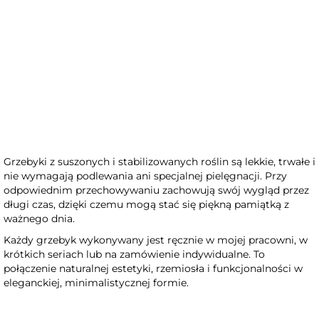
Grzebyk do włosów z
Zielony, grzebyk do włosów z
stabilizowaną różą i
suszonych i stabilizowanych
eukaliptusem
kwiatów - Tęczowa Łąka
Grzebyki z suszonych i stabilizowanych roślin są lekkie, trwałe i
nie wymagają podlewania ani specjalnej pielęgnacji. Przy
odpowiednim przechowywaniu zachowują swój wygląd przez
długi czas, dzięki czemu mogą stać się piękną pamiątką z
ważnego dnia.
Każdy grzebyk wykonywany jest ręcznie w mojej pracowni, w
krótkich seriach lub na zamówienie indywidualne. To
połączenie naturalnej estetyki, rzemiosła i funkcjonalności w
eleganckiej, minimalistycznej formie.