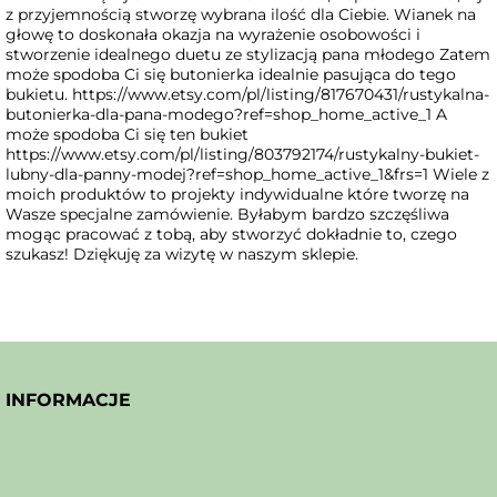
z przyjemnością stworzę wybrana ilość dla Ciebie. Wianek na
głowę to doskonała okazja na wyrażenie osobowości i
stworzenie idealnego duetu ze stylizacją pana młodego Zatem
może spodoba Ci się butonierka idealnie pasująca do tego
bukietu. https://www.etsy.com/pl/listing/817670431/rustykalna-
butonierka-dla-pana-modego?ref=shop_home_active_1 A
może spodoba Ci się ten bukiet
https://www.etsy.com/pl/listing/803792174/rustykalny-bukiet-
lubny-dla-panny-modej?ref=shop_home_active_1&frs=1 Wiele z
moich produktów to projekty indywidualne które tworzę na
Wasze specjalne zamówienie. Byłabym bardzo szczęśliwa
mogąc pracować z tobą, aby stworzyć dokładnie to, czego
szukasz! Dziękuję za wizytę w naszym sklepie.
INFORMACJE