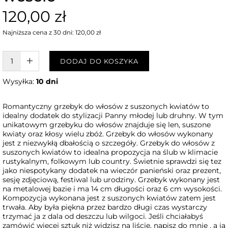
120,00 zł
Najniższa cena z 30 dni: 120,00 zł
W KOSZYKU :)
DODAJ DO KOSZYKA
Wysyłka:
10 dni
Romantyczny grzebyk do włosów z suszonych kwiatów to
idealny dodatek do stylizacji Panny młodej lub druhny. W tym
unikatowym grzebyku do włosów znajduje się len, suszone
kwiaty oraz kłosy wielu zbóż. Grzebyk do włosów wykonany
jest z niezwykłą dbałością o szczegóły. Grzebyk do włosów z
suszonych kwiatów to idealna propozycja na ślub w klimacie
rustykalnym, folkowym lub country. Świetnie sprawdzi się tez
jako niespotykany dodatek na wieczór panieński oraz prezent,
sesję zdjęciową, festiwal lub urodziny. Grzebyk wykonany jest
na metalowej bazie i ma 14 cm długości oraz 6 cm wysokości.
Kompozycja wykonana jest z suszonych kwiatów zatem jest
trwała. Aby była piękna przez bardzo długi czas wystarczy
trzymać ja z dala od deszczu lub wilgoci. Jeśli chciałabyś
zamówić więcej sztuk niż widzisz na liście, napisz do mnie , a ja