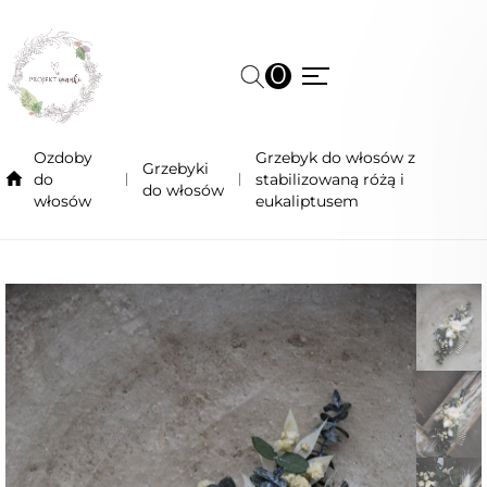
0
Ozdoby
Grzebyk do włosów z
Grzebyki
do
stabilizowaną różą i
do włosów
włosów
eukaliptusem