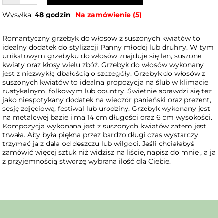
Wysyłka:
48 godzin
Na zamówienie (5)
Romantyczny grzebyk do włosów z suszonych kwiatów to
idealny dodatek do stylizacji Panny młodej lub druhny. W tym
unikatowym grzebyku do włosów znajduje się len, suszone
kwiaty oraz kłosy wielu zbóż. Grzebyk do włosów wykonany
jest z niezwykłą dbałością o szczegóły. Grzebyk do włosów z
suszonych kwiatów to idealna propozycja na ślub w klimacie
rustykalnym, folkowym lub country. Świetnie sprawdzi się tez
jako niespotykany dodatek na wieczór panieński oraz prezent,
sesję zdjęciową, festiwal lub urodziny. Grzebyk wykonany jest
na metalowej bazie i ma 14 cm długości oraz 6 cm wysokości.
Kompozycja wykonana jest z suszonych kwiatów zatem jest
trwała. Aby była piękna przez bardzo długi czas wystarczy
trzymać ja z dala od deszczu lub wilgoci. Jeśli chciałabyś
zamówić więcej sztuk niż widzisz na liście, napisz do mnie , a ja
z przyjemnością stworzę wybrana ilość dla Ciebie.