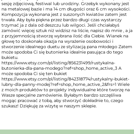
sesję zdjęciową, festiwal lub urodziny. Grzebyk wykonany jest
na metalowej bazie i ma 14 cm długości oraz 6 cm wysokości.
Kompozycja wykonana jest z suszonych kwiatów zatem jest
trwała. Aby była piękna przez bardzo długi czas wystarczy
trzymać ja z dala od deszczu lub wilgoci. Jeśli chciałabyś
zamówić więcej sztuk niż widzisz na liście, napisz do mnie , a ja
z przyjemnością stworzę wybrana ilość dla Ciebie. Wianek na
głowę to doskonała okazja na wyrażenie osobowości i
stworzenie idealnego duetu ze stylizacją pana młodego Zatem
może spodoba Ci się butonierka idealnie pasująca do tego
bukietu.
https://www.etsy.com/pl/listing/856231499/rustykalna-
butonierka-dla-pana-modego?ref=shop_home_active_3 A
może spodoba Ci się ten bukiet
https://www.etsy.com/pl/listing/842318774/rustykalny-bukiet-
lubny-dla-panny-modej?ref=shop_home_active_2&frs=1 Wiele
z moich produktów to projekty indywidualne które tworzę na
Wasze specjalne zamówienie. Byłabym bardzo szczęśliwa
mogąc pracować z tobą, aby stworzyć dokładnie to, czego
szukasz! Dziękuję za wizytę w naszym sklepie.