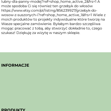
lubny-dla-panny-modej?ref=shop_home_active_2&frs=1 A
może spodoba Ci się również ten grzebyk do włosów
https://www.etsy.com/pl/listing/856239927/grzebyk-do-
wosow-z-suszonych-i?ref=shop_home_active_1&frs=1 Wiele z
moich produktów to projekty indywidualne które tworzę na
Wasze specjalne zamówienie. Byłabym bardzo szczęśliwa
mogąc pracować z tobą, aby stworzyć dokładnie to, czego
szukasz! Dziękuję za wizytę w naszym sklepie.
INFORMACJE
PRODUKTY