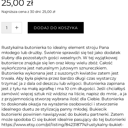
25,00 zł
Najniższa cena z 30 dni: 25,00 zł
W KOSZYKU :)
DODAJ DO KOSZYKA
Rustykalna butonierka to idealny element stroju Pana
młodego lub drużby. Świetnie sprawdzi się też jako dodatek
ślubny dla pozostałych gości weselnych. W tej wyjątkowej
butonierce znajduje się len oraz kłosy wielu zbóż. Całość
wykończona jest naturalnym jutowym sznureczkiem.
Butonierka wykonana jest z suszonych kwiatów zatem jest
trwała. Aby była piękna przez bardzo długi czas wystarczy
trzymać ja z dala od deszczu lub wilgoci. Butonierka zapinana
jest z tyłu na małą agrafkę i ma 10 cm długości. Jeśli chciałbyś
zamówić więcej sztuk niż widzisz na liście, napisz do mnie , a ja
z przyjemnością stworzę wybrana ilość dla Ciebie. Butonierka
to doskonała okazja na wyrażenie osobowości i stworzenie
idealnego duetu ze stylizacją panny młodej. Bukiecik
butonierki powinien nawiązywać do bukietu partnerki. Zatem
może spodoba Ci się bukiet idealnie pasujący do tej butonierki
https://www.etsy.com/pl/listing/842318774/rustykalny-bukiet-