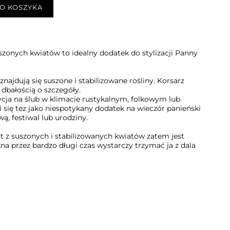
O KOSZYKA
uszonych kwiatów to idealny dodatek do stylizacji Panny
najdują się suszone i stabilizowane rośliny. Korsarz
 dbałością o szczegóły.
ycja na ślub w klimacie rustykalnym, folkowym lub
i się tez jako niespotykany dodatek na wieczór panieński
wą, festiwal lub urodziny.
 z suszonych i stabilizowanych kwiatów zatem jest
na przez bardzo długi czas wystarczy trzymać ja z dala