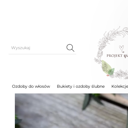
Bukiety i ozdoby ślubne
Korsarze
Zielony kor
Ozdoby do włosów
Bukiety i ozdoby ślubne
Kolekcj