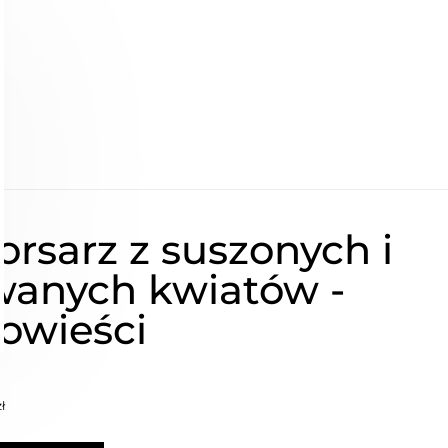
orsarz z suszonych i
owanych kwiatów -
owieści
ł