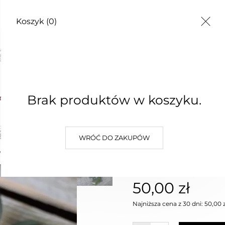
Koszyk
(0)
sarz z suszonych i stabilizowanych kwiatów - Leśne opowieści
Koszyk
0
Brak produktów w koszyku.
Zielony k
stabiliz
WRÓĆ DO ZAKUPÓW
e ślubne
Dekoracje do domu
Komunia
Blog
Leśne op
50,00 zł
Najniższa cena z 30 dni: 50,00 z