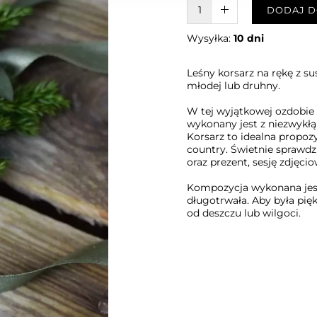
W KOSZYKU :)
DODAJ D
Wysyłka:
10 dni
Leśny korsarz na rękę z s
młodej lub druhny.
W tej wyjątkowej ozdobie z
wykonany jest z niezwykłą
Korsarz to idealna propoz
country. Świetnie sprawdz
oraz prezent, sesję zdjęcio
Kompozycja wykonana jest
długotrwała. Aby była pięk
od deszczu lub wilgoci.