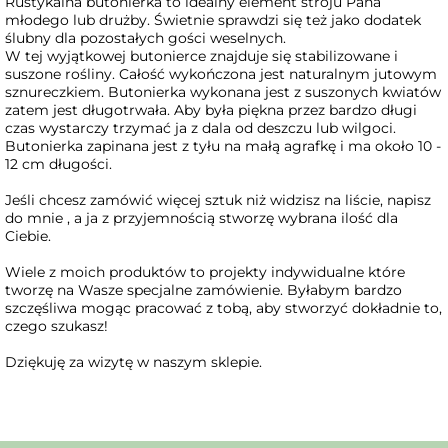
Rustykalna butonierka to idealny element stroju Pana
młodego lub drużby. Świetnie sprawdzi się też jako dodatek
ślubny dla pozostałych gości weselnych.
W tej wyjątkowej butonierce znajduje się stabilizowane i
suszone rośliny. Całość wykończona jest naturalnym jutowym
sznureczkiem. Butonierka wykonana jest z suszonych kwiatów
zatem jest długotrwała. Aby była piękna przez bardzo długi
czas wystarczy trzymać ja z dala od deszczu lub wilgoci.
Butonierka zapinana jest z tyłu na małą agrafkę i ma około 10 -
12 cm długości.
Jeśli chcesz zamówić więcej sztuk niż widzisz na liście, napisz
do mnie , a ja z przyjemnością stworzę wybrana ilość dla
Ciebie.
Wiele z moich produktów to projekty indywidualne które
tworzę na Wasze specjalne zamówienie. Byłabym bardzo
szczęśliwa mogąc pracować z tobą, aby stworzyć dokładnie to,
czego szukasz!
Dziękuję za wizytę w naszym sklepie.