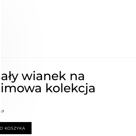
iały wianek na
Zimowa kolekcja
 zł
O KOSZYKA