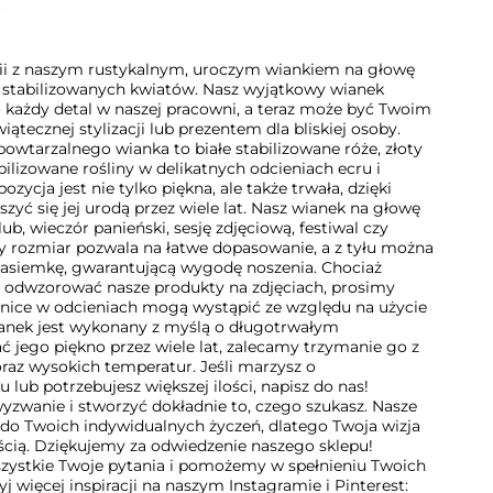
ii z naszym rustykalnym, uroczym wiankiem na głowę
stabilizowanych kwiatów. Nasz wyjątkowy wianek
 o każdy detal w naszej pracowni, a teraz może być Twoim
tecznej stylizacji lub prezentem dla bliskiej osoby.
powtarzalnego wianka to białe stabilizowane róże, złoty
abilizowane rośliny w delikatnych odcieniach ecru i
zycja jest nie tylko piękna, ale także trwała, dzięki
yć się jej urodą przez wiele lat. Nasz wianek na głowę
ub, wieczór panieński, sesję zdjęciową, festiwal czy
y rozmiar pozwala na łatwe dopasowanie, a z tyłu można
 tasiemkę, gwarantującą wygodę noszenia. Chociaż
ej odwzorować nasze produkty na zdjęciach, prosimy
żnice w odcieniach mogą wystąpić ze względu na użycie
anek jest wykonany z myślą o długotrwałym
 jego piękno przez wiele lat, zalecamy trzymanie go z
oraz wysokich temperatur. Jeśli marzysz o
lub potrzebujesz większej ilości, napisz do nas!
zwanie i stworzyć dokładnie to, czego szukasz. Nasze
do Twoich indywidualnych życzeń, dlatego Twoja wizja
ścią. Dziękujemy za odwiedzenie naszego sklepu!
ystkie Twoje pytania i pomożemy w spełnieniu Twoich
 więcej inspiracji na naszym Instagramie i Pinterest: