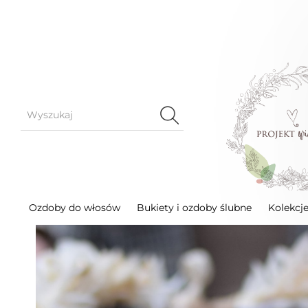
Kolekcje ślubne
Zimowa kolekcja
Ślubny biał
Ozdoby do włosów
Bukiety i ozdoby ślubne
Kolekcj