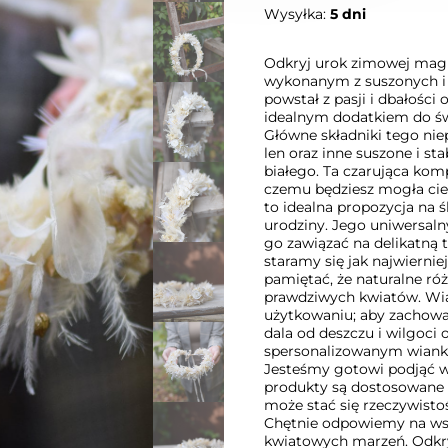
Wysyłka:
5 dni
Odkryj urok zimowej mag
wykonanym z suszonych i 
powstał z pasji i dbałości
idealnym dodatkiem do świą
Główne składniki tego nie
len oraz inne suszone i st
białego. Ta czarująca kompo
czemu będziesz mogła ciesz
to idealna propozycja na śl
urodziny. Jego uniwersaln
go zawiązać na delikatną
staramy się jak najwierni
pamiętać, że naturalne ró
prawdziwych kwiatów. Wi
użytkowaniu; aby zachować
dala od deszczu i wilgoci 
spersonalizowanym wianku 
Jesteśmy gotowi podjąć wy
produkty są dostosowane 
może stać się rzeczywisto
Chętnie odpowiemy na wsz
kwiatowych marzeń. Odkryj