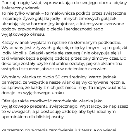
Poczuj magię świąt, wprowadzając do swojego domu piękny
świąteczny wianek.
To nie tylko wianek – to malownicza podróż przez świąteczne
inspiracje. Żywe gałązki jodły i innych zimowych gałązek
układają się w harmonijny krajobraz, a intensywne czerwone
ozdoby przypominają o cieple i serdeczności tego
wyjątkowego okresu.
Każdy wianek wyplatam ręcznie na słomianym podkładzie.
Wykonany jest z żywych gałązek, między innymi są to gałązki
jodły Nobilis. Gałązki ładnie się zasuszą ( nie obsypują się ) i
taki wianek będzie piękną ozdobą przez cały zimowy czas. Do
dekoracji zostały użyte naturalne ozdoby, piękna aksamitna
wstążka i sztuczne jabłuszka w odcieniach czerwieni.
Wymiary wianka to około 50 cm średnicy. Warto jednak
pamiętać, że wszystkie nasze wianki są wykonywane ręcznie,
co sprawia, że każdy z nich jest nieco inny. Ta indywidualność
dodaje im wyjątkowego uroku.
Oferuję także możliwość zamówienia wianka jako
wyjątkowego prezentu świątecznego. Wystarczy, że napiszesz
to w uwagach, a ja dostosuję ozdobę, aby była idealnym
upominkiem dla bliskiej osoby.
Zapraszam do złożenia zamówienia już teraz, a co więcej,