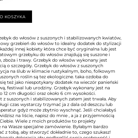
O KOSZYKA
zebyk do włosów z suszonych i stabilizowanych kwiatów,
iatowy grzebień do włosów to idealny dodatek do stylizacji
ażdej innej kobiety która chce być oryginalna lub jest
towym grzebyku do włosów znajdują się suszone i
ie, zboża i trawy. Grzebyk do włosów wykonany jest
ścią o szczegóły. Grzebyk do włosów z suszonych
ycja na ślub w klimacie rustykalnym, boho, folkowym
uszonych roślin są tez ekologiczne. taka ozdoba do
się też jako niespotykany dodatek na wieczór panieński
ową, festiwal lub urodziny. Grzebyk wykonany jest na
o 12 cm długości oraz około 6 cm wysokości.
z suszonych i stabilizowanych zatem jest trwała. Aby
ługi czas wystarczy trzymać ja z dala od deszczu lub
peratur gdyż może zbytnio wyschnąć. Jeśli chciałabyś
idzisz na liście, napisz do mnie , a ja z przyjemnością
 Ciebie. Wiele z moich produktów to projekty
ę na Wasze specjalne zamówienie. Byłabym bardzo
 z tobą, aby stworzyć dokładnie to, czego szukasz!
konała dekoracja aby podkreślić swoja osobowość i