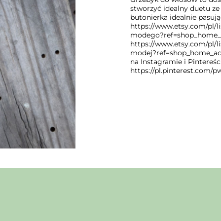
stworzyć idealny duetu z
butonierka idealnie pasuj
https://www.etsy.com/pl/l
modego?ref=shop_home_ac
https://www.etsy.com/pl/l
modej?ref=shop_home_acti
na Instagramie i Pintereś
https://pl.pinterest.com/p