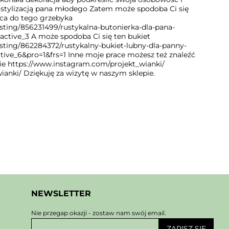
e stylizacją pana młodego Zatem może spodoba Ci się
ąca do tego grzebyka
isting/856231499/rustykalna-butonierka-dla-pana-
tive_3 A może spodoba Ci się ten bukiet
isting/862284372/rustykalny-bukiet-lubny-dla-panny-
ve_6&pro=1&frs=1 Inne moje prace możesz też znaleźć
cie https://www.instagram.com/projekt_wianki/
wianki/ Dziękuję za wizytę w naszym sklepie.
NEWSLETTER
Nie przegap okazji - zostaw nam swój email.
ZAPISZ SIĘ