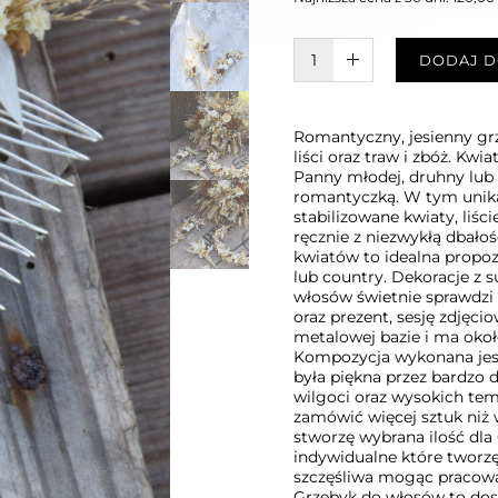
W KOSZYKU :)
DODAJ D
Romantyczny, jesienny gr
liści oraz traw i zbóż. Kw
Panny młodej, druhny lub k
romantyczką. W tym unika
stabilizowane kwiaty, liśc
ręcznie z niezwykłą dbało
kwiatów to idealna propoz
lub country. Dekoracje z s
włosów świetnie sprawdzi 
oraz prezent, sesję zdjęci
metalowej bazie i ma okoł
Kompozycja wykonana jest 
była piękna przez bardzo d
wilgoci oraz wysokich tem
zamówić więcej sztuk niż w
stworzę wybrana ilość dla
indywidualne które tworz
szczęśliwa mogąc pracować
Grzebyk do włosów to dos