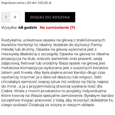
Najniższa cena z 30 dni: 140,00 zł
W KOSZYKU :)
DODAJ DO KOSZYKA
Wysyłka:
48 godzin
Na zamówienie (7)
Rustykalna, unikatowa opaska na głowę z stabilizowanych
kwiatów hortensji to idealny dodatek do stylizacji Panny
młodej lub druhny. Opaska na głowę wykonana jest z
niezwykłą dbałością o szczegóły Opaska na głowę to idealna
propozycja na ślub, wieczór panieński oraz prezent, sesję
zdjęciową, festiwal lub urodziny Baza opaski na głowę jest
metalowa Kompozycja wykonana jest z suszonych kwiatów
zatem jest trwała. Aby była piękna przez bardzo długi czas
wystarczy trzymać ja z dala od deszczu lub wilgoci. Jeśli
chciałabyś zamówić więcej sztuk niż widzisz na liście, napisz
do mnie , a ja z przyjemnością stworzę wybrana ilość dla
Ciebie. Wiele z moich produktów to projekty indywidualne
które tworzę na Wasze specjalne zamówienie. Byłabym bardzo
szczęśliwa mogąc pracować z tobą, aby stworzyć dokładnie to,
czego szukasz! Dziękuję za wizytę w naszym sklepie.