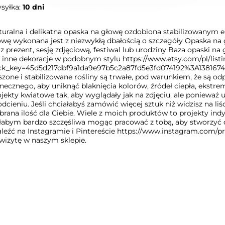
syłka:
10 dni
turalna i delikatna opaska na głowę ozdobiona stabilizowanym 
owę wykonana jest z niezwykłą dbałością o szczegóły Opaska na g
az prezent, sesję zdjęciową, festiwal lub urodziny Baza opaski n
ż inne dekoracje w podobnym stylu https://www.etsy.com/pl/list
ick_key=45d5d217dbf9a1da9e97b5c2a87fd5e3fd074192%3A1381674
szone i stabilizowane rośliny są trwałe, pod warunkiem, że są o
onecznego, aby uniknąć blaknięcia kolorów, źródeł ciepła, ekstr
ojekty kwiatowe tak, aby wyglądały jak na zdjęciu, ale poniew
dcieniu. Jeśli chciałabyś zamówić więcej sztuk niż widzisz na liś
brana ilość dla Ciebie. Wiele z moich produktów to projekty in
łabym bardzo szczęśliwa mogąc pracować z tobą, aby stworzyć d
aleźć na Instagramie i Pintereście https://www.instagram.com/pro
 wizytę w naszym sklepie.