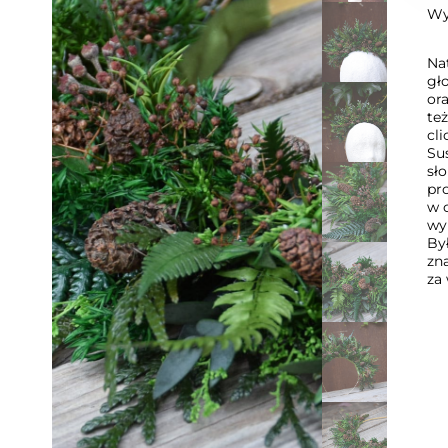
Wy
Na
gł
or
te
cl
Su
sł
pr
w o
wy
By
zn
za