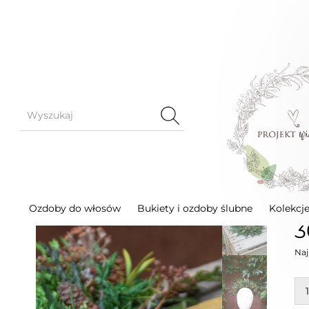
Ozdoby do włosów
Korony kwiatowe
Leśna, 
L
Ozdoby do włosów
Bukiety i ozdoby ślubne
Kolekcj
3
Naj