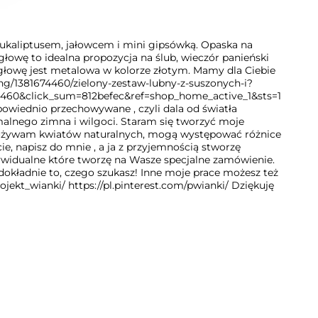
eukaliptusem, jałowcem i mini gipsówką. Opaska na
łowę to idealna propozycja na ślub, wieczór panieński
a głowę jest metalowa w kolorze złotym. Mamy dla Ciebie
ing/1381674460/zielony-zestaw-lubny-z-suszonych-i?
460&click_sum=812befec&ref=shop_home_active_1&sts=1
dpowiednio przechowywane , czyli dala od światła
emalnego zimna i wilgoci. Staram się tworzyć moje
aż używam kwiatów naturalnych, mogą występować różnice
cie, napisz do mnie , a ja z przyjemnością stworzę
dywidualne które tworzę na Wasze specjalne zamówienie.
okładnie to, czego szukasz! Inne moje prace możesz też
jekt_wianki/ https://pl.pinterest.com/pwianki/ Dziękuję