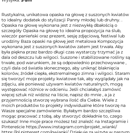
Wysyłka:
5 dni
Rustykalna, unikatowa opaska na głowę z suszonych kwiatów
to idealny dodatek do stylizacji Panny młodej lub druhny. .
Opaska na głowę wykonana jest z niezwykłą dbałością o
szczegóły Opaska na głowę to idealna propozycja na ślub,
wieczór panieński oraz prezent, sesję zdjęciową, festiwal lub
urodziny Baza opaski na głowę jest metalowa Kompozycja
wykonana jest z suszonych kwiatów zatem jest trwała. Aby
była piękna przez bardzo długi czas wystarczy trzymać ja z
dala od deszczu lub wilgoci. Suszone i stabilizowane rośliny są
trwałe, pod warunkiem, że są odpowiednio przechowywane ,
czyli dala od światła słonecznego, aby uniknąć blaknięcia
kolorów, źródeł ciepła, ekstremalnego zimna i wilgoci. Staram
się tworzyć moje projekty kwiatowe tak, aby wyglądały jak na
zdjęciu, ale ponieważ używam kwiatów naturalnych, mogą
występować różnice w odcieniu. Jeśli chciałabyś zamówić
więcej sztuk niż widzisz na liście, napisz do mnie , a ja z
przyjemnością stworzę wybrana ilość dla Ciebie. Wiele z
moich produktów to projekty indywidualne które tworzę na
Wasze specjalne zamówienie. Byłabym bardzo szczęśliwa
mogąc pracować z tobą, aby stworzyć dokładnie to, czego
szukasz! Inne moje prace możesz też znaleźć na Instagramie i
Pintereście https://www.instagram.com/projekt_wianki/
https://pl.pinterest.com/pwianki/ Dziękuję za wizytę w naszym