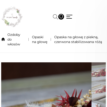
0
Ozdoby
Opaski
Opaska na głowę z piekną,
do
na głowę
czerwona stabilizowana różą
włosów