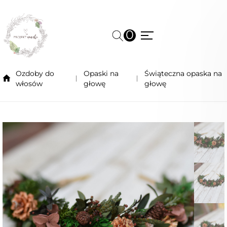
0
Ozdoby do
Opaski na
Świąteczna opaska na
włosów
głowę
głowę