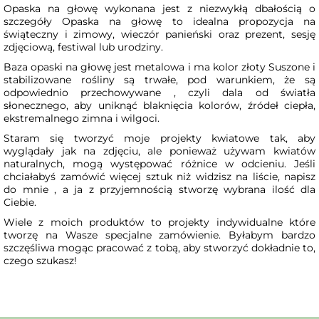
Opaska na głowę wykonana jest z niezwykłą dbałością o
szczegóły Opaska na głowę to idealna propozycja na
świąteczny i zimowy, wieczór panieński oraz prezent, sesję
zdjęciową, festiwal lub urodziny.
Baza opaski na głowę jest metalowa i ma kolor złoty Suszone i
stabilizowane rośliny są trwałe, pod warunkiem, że są
odpowiednio przechowywane , czyli dala od światła
słonecznego, aby uniknąć blaknięcia kolorów, źródeł ciepła,
ekstremalnego zimna i wilgoci.
Staram się tworzyć moje projekty kwiatowe tak, aby
wyglądały jak na zdjęciu, ale ponieważ używam kwiatów
naturalnych, mogą występować różnice w odcieniu. Jeśli
chciałabyś zamówić więcej sztuk niż widzisz na liście, napisz
do mnie , a ja z przyjemnością stworzę wybrana ilość dla
Ciebie.
Wiele z moich produktów to projekty indywidualne które
tworzę na Wasze specjalne zamówienie. Byłabym bardzo
szczęśliwa mogąc pracować z tobą, aby stworzyć dokładnie to,
czego szukasz!