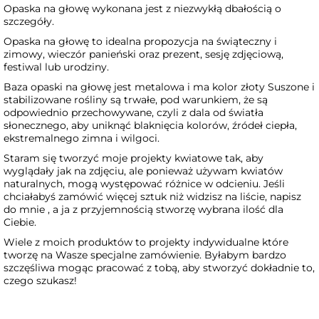
Opaska na głowę wykonana jest z niezwykłą dbałością o
szczegóły.
Opaska na głowę to idealna propozycja na świąteczny i
zimowy, wieczór panieński oraz prezent, sesję zdjęciową,
festiwal lub urodziny.
Baza opaski na głowę jest metalowa i ma kolor złoty Suszone i
stabilizowane rośliny są trwałe, pod warunkiem, że są
odpowiednio przechowywane, czyli z dala od światła
słonecznego, aby uniknąć blaknięcia kolorów, źródeł ciepła,
ekstremalnego zimna i wilgoci.
Staram się tworzyć moje projekty kwiatowe tak, aby
wyglądały jak na zdjęciu, ale ponieważ używam kwiatów
naturalnych, mogą występować różnice w odcieniu. Jeśli
chciałabyś zamówić więcej sztuk niż widzisz na liście, napisz
do mnie , a ja z przyjemnością stworzę wybrana ilość dla
Ciebie.
Wiele z moich produktów to projekty indywidualne które
tworzę na Wasze specjalne zamówienie. Byłabym bardzo
szczęśliwa mogąc pracować z tobą, aby stworzyć dokładnie to,
czego szukasz!